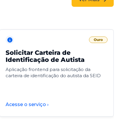
Ouro
Solicitar Carteira de
V
Identificação de Autista
F
Aplicação frontend para solicitação da
V
carteira de identificação do autista da SEID
F
d
d
Acesse o serviço ›
A