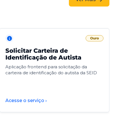
Ouro
Solicitar Carteira de
V
Identificação de Autista
F
Aplicação frontend para solicitação da
V
carteira de identificação do autista da SEID
F
d
d
Acesse o serviço ›
A