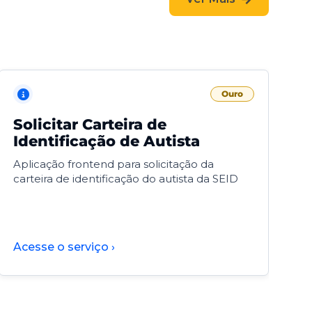
Ouro
Solicitar Carteira de
V
Identificação de Autista
F
Aplicação frontend para solicitação da
V
carteira de identificação do autista da SEID
F
d
d
Acesse o serviço ›
A