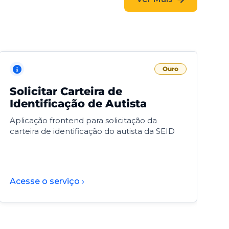
Ouro
Solicitar Carteira de
V
Identificação de Autista
F
Aplicação frontend para solicitação da
V
carteira de identificação do autista da SEID
F
d
d
Acesse o serviço ›
A