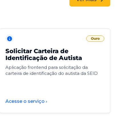
Ouro
Solicitar Carteira de
V
Identificação de Autista
F
Aplicação frontend para solicitação da
V
carteira de identificação do autista da SEID
F
d
d
Acesse o serviço ›
A