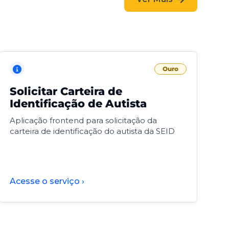
Ouro
Solicitar Carteira de
V
Identificação de Autista
F
Aplicação frontend para solicitação da
V
carteira de identificação do autista da SEID
F
d
d
Acesse o serviço ›
A